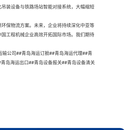
化吊装设备与铁路场站智能对接系统，大幅缩短
供环保物流方案。未来，企业将持续深化中亚等
中国工程机械企业高效开拓国际市场。我们期待
运输公司##青岛海运订舱##青岛海运代理##青
#青岛海运出口##青岛设备报关##青岛设备清关