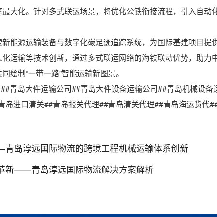
率最大化。针对多式联运场景，将优化公铁衔接流程，引入自动
索新能源运输装备与数字化碳足迹追踪系统，为国际基建项目提
人化运输等技术创新，通过多式联运网络的海铁联动优势，助力
同绘制“一带一路”智能运输新图景。
司##青岛大件运输公司##青岛大件设备运输公司##青岛机械设备
青岛进口清关##青岛报关代理##青岛清关代理##青岛海运货代#
—青岛淳远国际物流的跨境工程机械运输体系创新
革新——青岛淳远国际物流解决方案解析