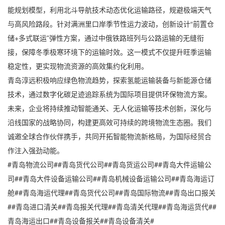
能规划模型，利用北斗导航技术动态优化运输路径，规避极端天气
与高风险路段。针对满洲里口岸季节性运力波动，创新设计“前置仓
储+多式联运”弹性方案，通过中俄铁路班列与公路运输的无缝衔
接，保障冬季极寒环境下的运输时效。这一模式不仅提升旺季运输
稳定性，更实现物流资源的高效集约化利用。
青岛淳远积极响应绿色物流趋势，探索氢能运输装备与新能源仓储
技术，通过数字化碳足迹追踪系统为国际项目提供环保物流方案。
未来，企业将持续推动智能通关、无人化运输等技术创新，深化与
沿线国家的战略协同，构建更高效可持续的跨境物流生态圈。我们
诚邀全球合作伙伴携手，共同开拓智能物流新格局，为国际经贸合
作注入强劲动能。
#青岛物流公司##青岛货代公司##青岛货运公司##青岛大件运输公
司##青岛大件设备运输公司##青岛机械设备运输公司##青岛海运订
舱##青岛海运代理##青岛货代公司##青岛国际物流##青岛出口报关
##青岛进口清关##青岛报关代理##青岛清关代理##青岛海运货代##
青岛海运出口##青岛设备报关##青岛设备清关#