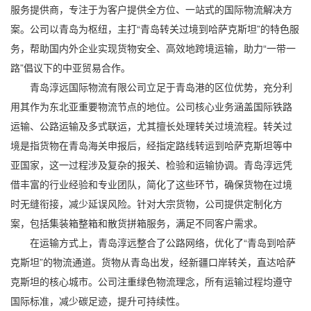
服务提供商，专注于为客户提供全方位、一站式的国际物流解决方
案。公司以青岛为枢纽，主打“
青岛转关过境到哈萨克斯坦
”的特色服
务，帮助国内外企业实现货物安全、高效地
跨境运输
，助力“一带一
路”倡议下的中亚贸易合作。
青岛淳远国际物流有限公司立足于青岛港的区位优势，充分利
用其作为东北亚重要物流节点的地位。公司核心业务涵盖国际铁路
运输、公路运输及多式联运，尤其擅长处理转关过境流程。转关过
境是指货物在青岛海关申报后，经指定路线转运到哈萨克斯坦等中
亚国家，这一过程涉及复杂的报关、检验和运输协调。青岛淳远凭
借丰富的行业经验和专业团队，简化了这些环节，确保货物在过境
时无缝衔接，减少延误风险。针对大宗货物，公司提供定制化方
案，包括集装箱整箱和散货拼箱服务，满足不同客户需求。
在运输方式上，青岛淳远整合了公路网络，优化了“青岛到哈萨
克斯坦”的物流通道。货物从青岛出发，经新疆口岸转关，直达哈萨
克斯坦的核心城市。公司注重绿色物流理念，所有运输过程均遵守
国际标准，减少碳足迹，提升可持续性。