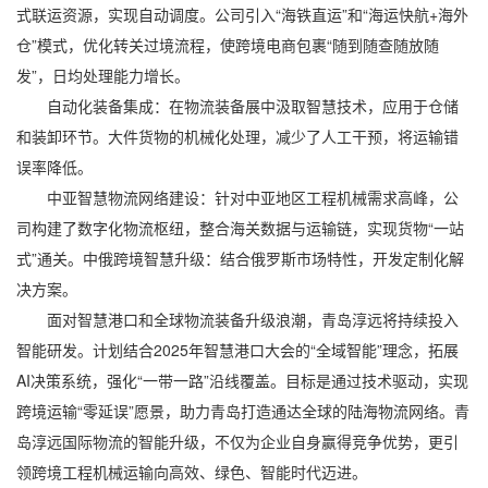
式联运资源，实现自动调度。公司引入“海铁直运”和“海运快航+海外
仓”模式，优化转关过境流程，使跨境电商包裹“随到随查随放随
发”，日均处理能力增长。
自动化装备集成：在物流装备展中汲取智慧技术，应用于仓储
和装卸环节。大件货物的机械化处理，减少了人工干预，将运输错
误率降低。
中亚智慧物流网络建设：针对中亚地区工程机械需求高峰，公
司构建了数字化物流枢纽，整合海关数据与运输链，实现货物“一站
式”通关。中俄跨境智慧升级：结合俄罗斯市场特性，开发定制化解
决方案。
面对智慧港口和全球物流装备升级浪潮，青岛淳远将持续投入
智能研发。计划结合2025年智慧港口大会的“全域智能”理念，拓展
AI决策系统，强化“一带一路”沿线覆盖。目标是通过技术驱动，实现
跨境运输“零延误”愿景，助力青岛打造通达全球的陆海物流网络。青
岛淳远国际物流的智能升级，不仅为企业自身赢得竞争优势，更引
领跨境工程机械运输向高效、绿色、智能时代迈进。