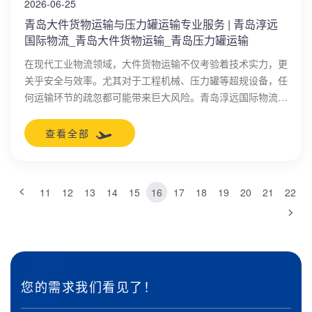
2026-06-25
青岛大件货物运输与压力罐运输专业服务 | 青岛淳远
国际物流_青岛大件货物运输_青岛压力罐运输
在现代工业物流领域，大件货物运输不仅考验着技术实力，更
关乎安全与效率。尤其对于工程机械、压力罐等超规设备，任
何运输环节的疏忽都可能带来巨大风险。青岛淳远国际物流有
限公司，作为青岛地区领先的物流服务商，深耕大件运输领域
多年，以专业、可靠的解决方案为客户保驾护航。无论您是需
查看全部
要青岛大件货物运输，还是青岛压力罐运输，淳远物流都能提
供定制化服务，确保货物安全高效抵达目的地。
11
12
13
14
15
16
17
18
19
20
21
22
您的需求我们看见了！