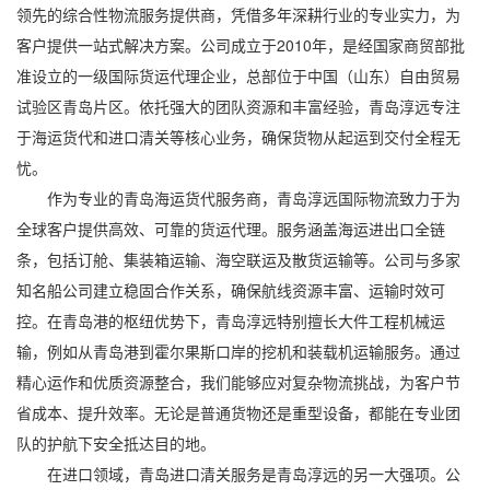
领先的综合性物流服务提供商，凭借多年深耕行业的专业实力，为
客户提供一站式解决方案。公司成立于2010年，是经国家商贸部批
准设立的一级国际货运代理企业，总部位于中国（山东）自由贸易
试验区青岛片区。依托强大的团队资源和丰富经验，青岛淳远专注
于
海运货代
和
进口清关
等核心业务，确保货物从起运到交付全程无
忧。
作为专业的青岛海运货代服务商，青岛淳远国际物流致力于为
全球客户提供高效、可靠的货运代理。服务涵盖海运进出口全链
条，包括订舱、集装箱运输、海空联运及散货运输等。公司与多家
知名船公司建立稳固合作关系，确保航线资源丰富、运输时效可
控。在青岛港的枢纽优势下，青岛淳远特别擅长大件工程机械运
输，例如从青岛港到霍尔果斯口岸的挖机和装载机运输服务。通过
精心运作和优质资源整合，我们能够应对复杂物流挑战，为客户节
省成本、提升效率。无论是普通货物还是重型设备，都能在专业团
队的护航下安全抵达目的地。
在进口领域，青岛进口清关服务是青岛淳远的另一大强项。公