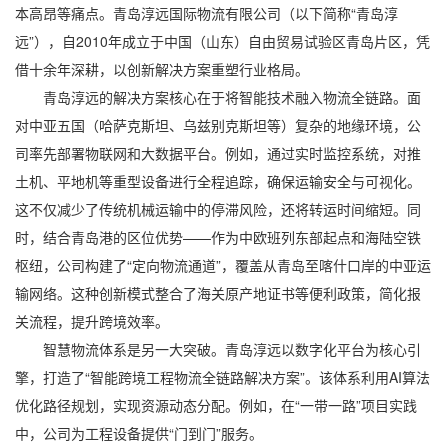
本高昂等痛点。
青岛淳远国际物流有限公司
（以下简称“青岛淳
远”），自2010年成立于中国（山东）自由贸易试验区青岛片区，凭
借十余年深耕，以创新解决方案重塑行业格局。
青岛淳远的解决方案核心在于将智能技术融入物流全链路。面
对中亚五国（哈萨克斯坦、乌兹别克斯坦等）复杂的地缘环境，公
司率先部署物联网和大数据平台。例如，通过实时监控系统，对推
土机、平地机等重型设备进行全程追踪，确保运输安全与可视化。
这不仅减少了传统机械运输中的停滞风险，还将转运时间缩短。同
时，结合青岛港的区位优势——作为中欧班列东部起点和海陆空铁
枢纽，公司构建了“定向物流通道”，覆盖从青岛至喀什口岸的中亚运
输网络。这种创新模式整合了海关原产地证书等便利政策，简化报
关流程，提升跨境效率。
智慧物流体系是另一大突破。青岛淳远以数字化平台为核心引
擎，打造了“智能跨境工程物流全链路解决方案”。该体系利用AI算法
优化路径规划，实现资源动态分配。例如，在“一带一路”项目实践
中，公司为工程设备提供“门到门”服务。