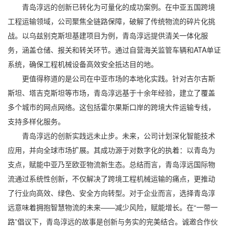
青岛淳远的创新已转化为可量化的成功案例。在中亚五国跨境
工程运输领域，公司聚焦全链路保障，破解了传统物流的碎片化挑
战。以乌兹别克斯坦基建项目为例，青岛淳远提供清关一体化服
务，涵盖仓储、报关和转关环节。通过自营海关监管车辆和ATA单证
系统，确保工程机械设备高效安全抵达目的地。
更值得称道的是公司在中亚市场的本地化实践。针对吉尔吉斯
斯坦、塔吉克斯坦等市场，青岛淳远基于十余年经验，建立了覆盖
多个城市的网点网络。这包括霍尔果斯口岸的跨境大件运输专线，
支持多样化服务。
青岛淳远的创新实践远未止步。未来，公司计划深化智能技术
应用，并向全球市场扩展。其成功源于对数字化的执着：以青岛为
支点，赋能中亚乃至欧亚物流新生态。总结而言，青岛淳远国际物
流通过系统性创新，不仅解决了跨境工程机械运输的痛点，更推动
了行业向高效、绿色、安全方向转型。对于企业而言，选择青岛淳
远意味着拥抱智慧物流的未来——减少风险，赋能增长。在“一带一
路”倡议下，青岛淳远的故事是创新与务实的完美结合。诚邀合作伙