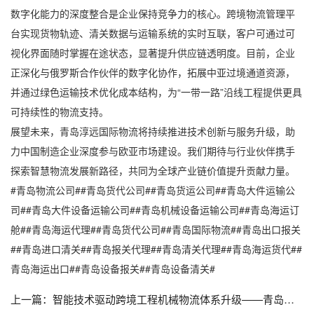
数字化能力的深度整合是企业保持竞争力的核心。跨境物流管理平
台实现货物轨迹、清关数据与运输系统的实时互联，客户可通过可
视化界面随时掌握在途状态，显著提升供应链透明度。目前，企业
正深化与俄罗斯合作伙伴的数字化协作，拓展中亚过境通道资源，
并通过绿色运输技术优化成本结构，为“一带一路”沿线工程提供更具
可持续性的物流支持。
展望未来，青岛淳远国际物流将持续推进技术创新与服务升级，助
力中国制造企业深度参与欧亚市场建设。我们期待与行业伙伴携手
探索智慧物流发展新路径，共同为全球产业链价值提升贡献力量。
#青岛物流公司##青岛货代公司##青岛货运公司##青岛大件运输公
司##青岛大件设备运输公司##青岛机械设备运输公司##青岛海运订
舱##青岛海运代理##青岛货代公司##青岛国际物流##青岛出口报关
##青岛进口清关##青岛报关代理##青岛清关代理##青岛海运货代##
青岛海运出口##青岛设备报关##青岛设备清关#
上一篇：
智能技术驱动跨境工程机械物流体系升级——青岛淳远国际物流的创新实践