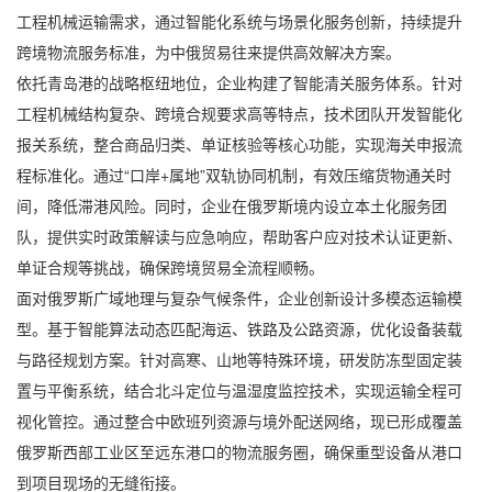
工程机械运输
需求，通过智能化系统与场景化服务创新，持续提升
跨境物流服务标准，为中俄贸易往来提供高效解决方案。
依托青岛港的战略枢纽地位，企业构建了智能清关服务体系。针对
工程机械结构复杂、跨境合规要求高等特点，技术团队开发智能化
报关系统，整合商品归类、单证核验等核心功能，实现海关申报流
程标准化。通过“口岸+属地”双轨协同机制，有效压缩货物通关时
间，降低滞港风险。同时，企业在俄罗斯境内设立本土化服务团
队，提供实时政策解读与应急响应，帮助客户应对技术认证更新、
单证合规等挑战，确保跨境贸易全流程顺畅。
面对俄罗斯广域地理与复杂气候条件，企业创新设计多模态运输模
型。基于智能算法动态匹配海运、铁路及公路资源，优化设备装载
与路径规划方案。针对高寒、山地等特殊环境，研发防冻型固定装
置与平衡系统，结合北斗定位与温湿度监控技术，实现运输全程可
视化管控。通过整合中欧班列资源与境外配送网络，现已形成覆盖
俄罗斯西部工业区至远东港口的物流服务圈，确保重型设备从港口
到项目现场的无缝衔接。