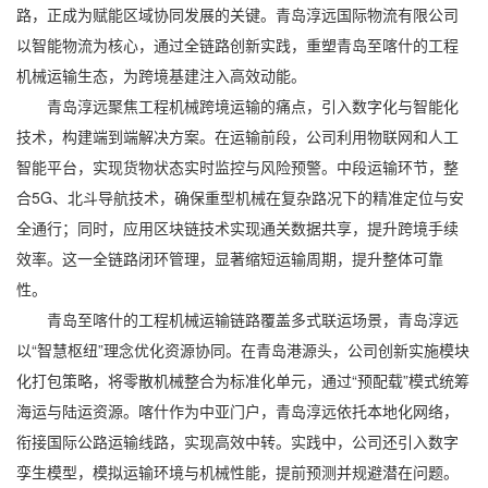
路，正成为赋能区域协同发展的关键。
青岛淳远国际物流有限公司
以智能物流为核心，通过全链路创新实践，重塑青岛至喀什的工程
机械运输生态，为跨境基建注入高效动能。
青岛淳远聚焦工程机械跨境运输的痛点，引入数字化与智能化
技术，构建端到端解决方案。在运输前段，公司利用物联网和人工
智能平台，实现货物状态实时监控与风险预警。中段运输环节，整
合5G、北斗导航技术，确保重型机械在复杂路况下的精准定位与安
全通行；同时，应用区块链技术实现通关数据共享，提升跨境手续
效率。这一全链路闭环管理，显著缩短运输周期，提升整体可靠
性。
青岛至喀什的工程机械运输链路覆盖多式联运场景，青岛淳远
以“智慧枢纽”理念优化资源协同。在青岛港源头，公司创新实施模块
化打包策略，将零散机械整合为标准化单元，通过“预配载”模式统筹
海运与陆运资源。喀什作为中亚门户，青岛淳远依托本地化网络，
衔接国际公路运输线路，实现高效中转。实践中，公司还引入数字
孪生模型，模拟运输环境与机械性能，提前预测并规避潜在问题。