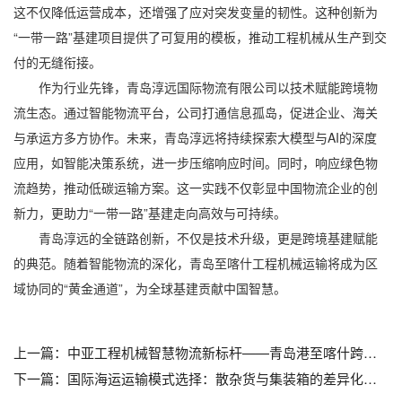
这不仅降低运营成本，还增强了应对突发变量的韧性。这种创新为
“一带一路”基建项目提供了可复用的模板，推动工程机械从生产到交
付的无缝衔接。
作为行业先锋，青岛淳远国际物流有限公司以技术赋能跨境物
流生态。通过智能物流平台，公司打通信息孤岛，促进企业、海关
与承运方多方协作。未来，青岛淳远将持续探索大模型与AI的深度
应用，如智能决策系统，进一步压缩响应时间。同时，响应绿色物
流趋势，推动低碳运输方案。这一实践不仅彰显中国物流企业的创
新力，更助力“一带一路”基建走向高效与可持续。
青岛淳远的全链路创新，不仅是技术升级，更是跨境基建赋能
的典范。随着智能物流的深化，青岛至喀什工程机械运输将成为区
域协同的“黄金通道”，为全球基建贡献中国智慧。
上一篇：
中亚工程机械智慧物流新标杆——青岛港至喀什跨境运输通道的创新实践_青岛大件运输公司哪家好_青岛大件设备运输公司联系方式_青岛机械设备运输公司排名
下一篇：
国际海运运输模式选择：散杂货与集装箱的差异化适配策略_青岛工程设备运输_青岛运输大件货物