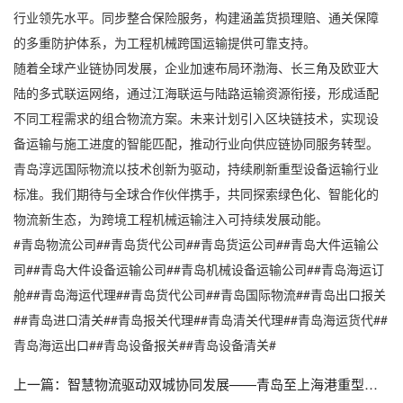
行业领先水平。同步整合保险服务，构建涵盖货损理赔、通关保障
的多重防护体系，为工程机械跨国运输提供可靠支持。
随着全球产业链协同发展，企业加速布局环渤海、长三角及欧亚大
陆的多式联运网络，通过江海联运与陆路运输资源衔接，形成适配
不同工程需求的组合物流方案。未来计划引入区块链技术，实现设
备运输与施工进度的智能匹配，推动行业向供应链协同服务转型。
青岛淳远国际物流以技术创新为驱动，持续刷新重型设备运输行业
标准。我们期待与全球合作伙伴携手，共同探索绿色化、智能化的
物流新生态，为跨境工程机械运输注入可持续发展动能。
#青岛物流公司##青岛货代公司##青岛货运公司##青岛大件运输公
司##青岛大件设备运输公司##青岛机械设备运输公司##青岛海运订
舱##青岛海运代理##青岛货代公司##青岛国际物流##青岛出口报关
##青岛进口清关##青岛报关代理##青岛清关代理##青岛海运货代##
青岛海运出口##青岛设备报关##青岛设备清关#
上一篇：
智慧物流驱动双城协同发展——青岛至上海港重型机械全链路运输体系创新实践