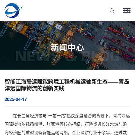
EN
新闻中心
NEWS & BLOG
智能江海联运赋能跨境工程机械运输新生态——青岛
淳远国际物流的创新实践
2025-04-17
在长三角经济带与“一带一路”倡议深度融合的背景下，青岛淳远
国际物流依托
扬州港、张家港
等核心枢纽，打造贯通长江水域与沿
海经济圈的
重型设备智能运输
网络。企业深耕行业十余年，通过数