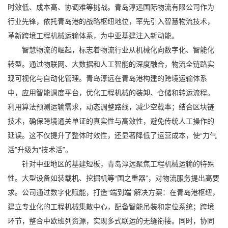
时效低、成本高、协调难等挑战。
青岛淳远国际物流有限公司
作为
行业先锋，依托青岛港的战略枢纽地位，率先引入智慧物流技术，
革新跨境工程机械运输体系，为中亚基建注入新动能。
智慧物流的崛起，标志着物流行业从机械化向数字化、智能化
转型。通过物联网、大数据和人工智能的深度融合，物流全链路实
现可视化与自动化管理。青岛淳远在青岛港构建的跨境运输体系
中，应用智能调度平台，优化工程机械的装卸、仓储和转运流程。
利用算法预测运输需求，动态调整路线，减少空载率；结合区块链
技术，确保跨境通关单证的真实性与高效性，避免传统人工操作的
延误。这不仅提升了整体时效性，还显著降低了运营成本，使“力气
活”升级为“技术活”。
针对中亚地区的基建短板，青岛淳远聚焦工程机械运输的特殊
性。大型设备如装载机、挖掘机等“国之重器”，对物流服务提出高要
求。公司通过数字化赋能，打造“端到端”解决方案：在青岛港枢纽，
建立专业化的工程机械集散中心，配备智能吊装和定位系统；跨境
环节，整合中欧班列资源，实现多式联运的无缝衔接。同时，协同