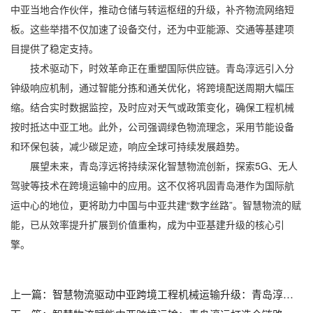
中亚当地合作伙伴，推动仓储与转运枢纽的升级，补齐物流网络短
板。这些举措不仅加速了设备交付，还为中亚能源、交通等基建项
目提供了稳定支持。
技术驱动下，时效革命正在重塑国际供应链。青岛淳远引入分
钟级响应机制，通过智能分拣和通关优化，将跨境配送周期大幅压
缩。结合实时数据监控，及时应对天气或政策变化，确保工程机械
按时抵达中亚工地。此外，公司强调绿色物流理念，采用节能设备
和环保包装，减少碳足迹，响应全球可持续发展趋势。
展望未来，青岛淳远将持续深化智慧物流创新，探索5G、无人
驾驶等技术在跨境运输中的应用。这不仅将巩固青岛港作为国际航
运中心的地位，更将助力中国与中亚共建“数字丝路”。智慧物流的赋
能，已从效率提升扩展到价值重构，成为中亚基建升级的核心引
擎。
上一篇：
智慧物流驱动中亚跨境工程机械运输升级：青岛淳远全链路创新实践——青岛海运出口公司排名_青岛设备报关哪家公司好_青岛设备清关公司联系方式