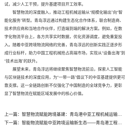
试，减少人工干预，提升基建项目开工效率。
智慧物流的深度融入，推动工程机械运输从“规模化输出”向“智
能化服务”转型。青岛淳远通过构建生态化合作体系，联合制造商、
技术供应商和当地合作伙伴，打造端到端的解决方案。例如，在数
字化物流平台上，各方共享实时数据，优化资源调度，避免重复投
入。随着中亚跨境物流网络的完善，青岛淳远的创新实践正逐步形
成行业标杆，助力中国工程机械抢占高端市场，实现从“设备出海”到
“技术出海”的跃升。
展望未来，青岛淳远将继续聚焦智慧物流前沿，探索人工智能
与区块链技术的深度应用，为“一带一路”倡议下的中亚基建提供更可
靠支撑。这一全链路创新不仅强化了中国制造的全球竞争力，更彰
显了智慧物流在赋能区域发展中的核心价值。
上一篇：
智慧物流赋能跨境基建：青岛港中亚工程机械运输体系创新_青岛海运出口_青岛设备报关_青岛设备清关
下一篇：
智能物流赋能中亚跨境运输新生态——青岛港工程机械全链路解决方案创新实践_青岛进口清关_青岛报关代理_青岛清关代理