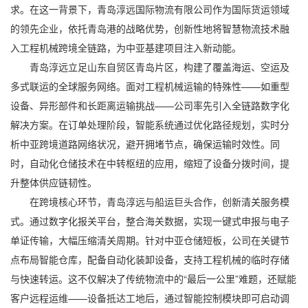
求。在这一背景下，
青岛淳远国际物流有限公司
作为国际货运领域
的领先企业，依托青岛港的战略优势，创新性地将智慧物流技术融
入工程机械跨境全链路，为中亚基建项目注入新动能。
青岛淳远立足山东自贸区青岛片区，构建了覆盖海运、空运及
多式联运的全球服务网络。面对工程机械运输的特殊性——如重型
设备、异形部件和长距离运输挑战——公司率先引入全链路数字化
解决方案。在订单处理阶段，智能系统通过优化路径规划，实时分
析中亚跨境道路网络状况，避开拥堵节点，确保运输时效性。同
时，自动化仓储技术在中转枢纽的应用，缩短了设备分拨时间，提
升整体供应链韧性。
在跨境核心环节，青岛淳远与船运巨头合作，创新清关服务模
式。通过数字化报关平台，整合海关数据，实现一键式申报与电子
单证传输，大幅压缩清关周期。针对中亚仓储短板，公司在关键节
点布局智能仓库，配备自动化装卸设备，支持工程机械的临时存储
与快速转运。这不仅解决了传统物流中的“最后一公里”难题，还赋能
客户远程运维——设备抵达工地后，通过智能控制模块即可启动调