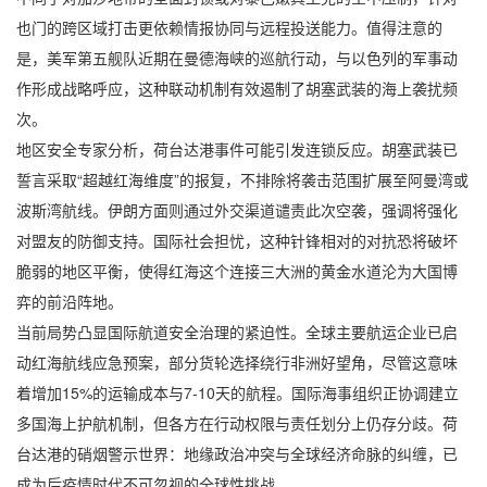
也门的跨区域打击更依赖情报协同与远程投送能力。值得注意的
是，美军第五舰队近期在曼德海峡的巡航行动，与以色列的军事动
作形成战略呼应，这种联动机制有效遏制了胡塞武装的海上袭扰频
次。
地区安全专家分析，荷台达港事件可能引发连锁反应。胡塞武装已
誓言采取“超越红海维度”的报复，不排除将袭击范围扩展至阿曼湾或
波斯湾航线。伊朗方面则通过外交渠道谴责此次空袭，强调将强化
对盟友的防御支持。国际社会担忧，这种针锋相对的对抗恐将破坏
脆弱的地区平衡，使得红海这个连接三大洲的黄金水道沦为大国博
弈的前沿阵地。
当前局势凸显国际航道安全治理的紧迫性。全球主要航运企业已启
动红海航线应急预案，部分货轮选择绕行非洲好望角，尽管这意味
着增加15%的运输成本与7-10天的航程。国际海事组织正协调建立
多国海上护航机制，但各方在行动权限与责任划分上仍存分歧。荷
台达港的硝烟警示世界：地缘政治冲突与全球经济命脉的纠缠，已
成为后疫情时代不可忽视的全球性挑战。