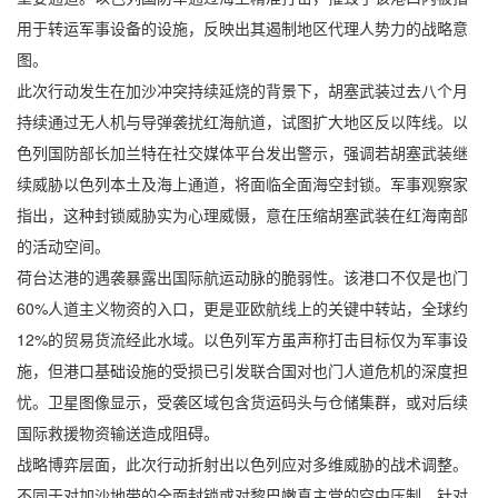
用于转运军事设备的设施，反映出其遏制地区代理人势力的战略意
图。
此次行动发生在加沙冲突持续延烧的背景下，胡塞武装过去八个月
持续通过无人机与导弹袭扰红海航道，试图扩大地区反以阵线。以
色列国防部长加兰特在社交媒体平台发出警示，强调若胡塞武装继
续威胁以色列本土及海上通道，将面临全面海空封锁。军事观察家
指出，这种封锁威胁实为心理威慑，意在压缩胡塞武装在红海南部
的活动空间。
荷台达港的遇袭暴露出国际航运动脉的脆弱性。该港口不仅是也门
60%人道主义物资的入口，更是亚欧航线上的关键中转站，全球约
12%的贸易货流经此水域。以色列军方虽声称打击目标仅为军事设
施，但港口基础设施的受损已引发联合国对也门人道危机的深度担
忧。卫星图像显示，受袭区域包含货运码头与仓储集群，或对后续
国际救援物资输送造成阻碍。
战略博弈层面，此次行动折射出以色列应对多维威胁的战术调整。
不同于对加沙地带的全面封锁或对黎巴嫩真主党的空中压制，针对