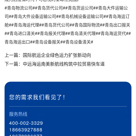
#青岛物流公司##青岛货代公司##青岛货运公司##青岛大件运输公
司##青岛大件设备运输公司##青岛机械设备运输公司##青岛海运订
舱##青岛海运代理##青岛货代公司##青岛国际物流##青岛出口报关
##青岛进口清关##青岛报关代理##青岛清关代理##青岛海运货代##
青岛海运出口##青岛设备报关##青岛设备清关#
上一篇：
国际航运企业绿色运力扩张新动向
下一篇：
中远海运南美新航线构筑中拉贸易快车道
您的需求我们看见了！
服务热线
400-002-3329
18663927888