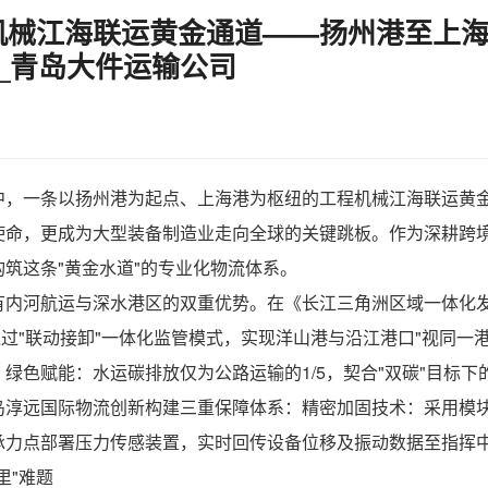
械江海联运黄金通道——扬州港至上海
_青岛大件运输公司
中，一条以扬州港为起点、上海港为枢纽的
工程机械
江海联运黄
使命，更成为大型装备制造业走向全球的关键跳板。作为深耕跨
筑这条"黄金水道"的专业化物流体系。
有内河航运与深水港区的双重优势。在《长江三角洲区域一体化
通过"联动接卸"一体化监管模式，实现洋山港与沿江港口"视同一
绿色赋能：水运碳排放仅为公路运输的1/5，契合"双碳"目标下
岛淳远国际物流创新构建三重保障体系：精密加固技术：采用模
力点部署压力传感装置，实时回传设备位移及振动数据至指挥中
里"难题