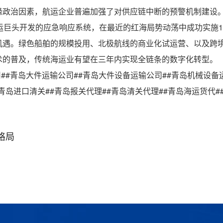
缘政治因素，航运企业普遍加强了对供应链中断的预警机制建设。
运巨头开发的应急响应系统，在最近的红海局势动荡中成功实施
机遇。绿色船舶的规模投用、北极航线的商业化试运营、以及跨
术的普及，传统海运业有望在三年内实现全链条的数字化转型。
司##青岛大件运输公司##青岛大件设备运输公司##青岛机械设备
青岛进口清关##青岛报关代理##青岛清关代理##青岛海运货代#
格局