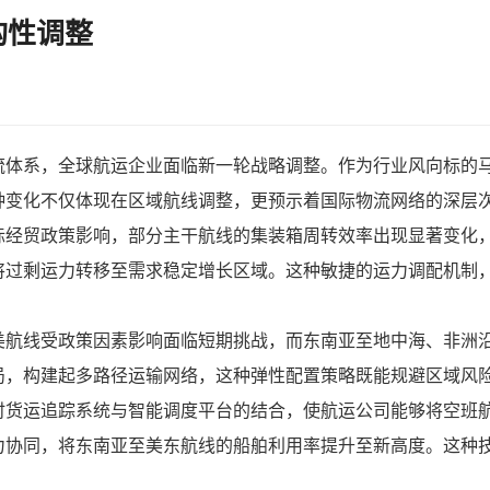
构性调整
流体系，全球航运企业面临新一轮战略调整。作为行业风向标的
种变化不仅体现在区域航线调整，更预示着国际物流网络的深层
际经贸政策影响，部分主干航线的集装箱周转效率出现显著变化
将过剩运力转移至需求稳定增长区域。这种敏捷的运力调配机制
美航线受政策因素影响面临短期挑战，而东南亚至地中海、非洲
局，构建起多路径运输网络，这种弹性配置策略既能规避区域风
时货运追踪系统与智能调度平台的结合，使航运公司能够将空班航
力协同，将东南亚至美东航线的船舶利用率提升至新高度。这种