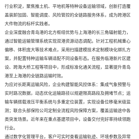
行业积淀，聚焦推土机、平地机等
特种设备运输
领域，创新打造覆
盖装卸加固、智能调度、风险管控的全链路服务体系，成为跨港区
大件物流的标杆实践者。
企业深度融合青岛港的北方枢纽优势与上海港的长三角辐射能力，
通过智能运输管理系统实现双港资源动态调配。针对工程机械重心
偏移、体积庞大等技术难点，采用扫描建模技术定制模块化绑扎方
案，并配置特种运输车辆适配不同设备形态。在服务临港新片区建
设、跨海大桥工程等项目中，形成标准化通关流程，显著提升青岛
港至上海港的全链路运输时效。
为应对长距离运输风险，企业构建智能风控体系：集成气象预警与
实时路况数据，动态优化运输路径以规避限高路段及拥堵节点；运
输车辆搭载液压平衡系统与多重定位装置，实现设备位移毫米级监
测；联合头部保险公司定制全流程风险保障方案，覆盖运输途中各
类突发场景。近年来在重点基建项目中，设备交付完好率持续领跑
行业。
通过数字化管理平台，客户可实时查看运输轨迹、环境参数及异常