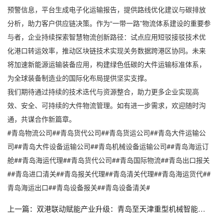
预警信息，平台生成电子化运输报告，提供路线优化建议与碳排放
分析，助力客户供应链决策。作为“一带一路”物流体系建设的重要参
与者，企业持续探索智慧物流创新路径：试点应用短驳接驳技术优
化港口转运效率，推动区块链技术实现关务数据跨港区协同。未来
将加速新能源运输装备应用，构建绿色低碳的大件运输标准体系，
为全球装备制造业的国际化布局提供坚实支撑。
我们期待通过持续的技术迭代与资源整合，助力更多企业实现高
效、安全、可持续的大件物流管理。如有进一步需求，欢迎随时沟
通，共谋合作新篇章。
#青岛物流公司##青岛货代公司##青岛货运公司##青岛大件运输公
司##青岛大件设备运输公司##青岛机械设备运输公司##青岛海运订
舱##青岛海运代理##青岛货代公司##青岛国际物流##青岛出口报关
##青岛进口清关##青岛报关代理##青岛清关代理##青岛海运货代##
青岛海运出口##青岛设备报关##青岛设备清关#
上一篇：
双港联动赋能产业升级：青岛至天津重型机械智能化运输全链路解决方案