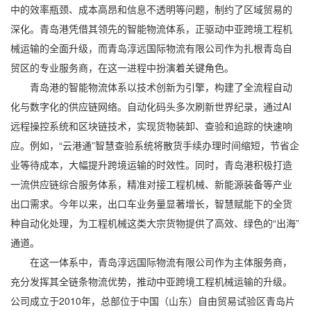
中的效率瓶颈、成本高昂和信息不透明等问题，制约了区域贸易的
深化。青岛港凭借其领先的智能物流体系，正驱动
中亚跨境工程机
械运输
的全面升级，而
青岛淳远国际物流有限公司
作为扎根青岛自
贸区的专业服务商，在这一进程中扮演着关键角色。
青岛港的智能物流体系以技术创新为引擎，构建了全流程自动
化与数字化的供应链网络。自动化码头多次刷新世界纪录，通过AI
远程操控系统和区块链技术，实现货物装卸、查验和追踪的快速响
应。例如，“云港通”智慧查验系统将散货手续办理时间缩短，节省企
业等待成本，大幅提升跨境运输的时效性。同时，青岛港积极打造
一流供应链综合服务体系，精准对接工程机械、新能源装备等产业
出口需求。今年以来，出口车业务量显著增长，智慧赋能下的全货
种自动化处理，为工程机械这类大宗货物提供了高效、绿色的“出海”
通道。
在这一体系中，青岛淳远国际物流有限公司作为主体服务商，
充分发挥其全链条物流优势，推动中亚跨境工程机械运输的升级。
公司成立于2010年，总部位于中国（山东）自由贸易试验区青岛片