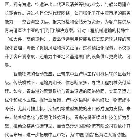
区，拥有海运、空运进出口代理及清关等核心业务，与船公司建立
长期合作。通过构建全球代理网络，公司强化了在中亚市场的服务
能力——整合海空联运、报关报检和仓储分拨资源，为客户提供从
青岛港直达中亚的“门到门”解决方案。针对工程机械运输的特殊性
（如大件、高值货物），青岛淳远利用智能系统实现运输过程的可
视化管理，降低了货损风险和清关延误。这种精细化服务，不仅提
升了客户满意度，还助力中亚地区基建项目的设备供应更高效、可
靠。
智能物流的驱动效应，正带来中亚跨境工程机械运输的显著升
级。传统模式下，运输周期长、信息断层多，导致工程机械交付延
误。如今，青岛港的智慧系统与青岛淳远的网络协同，实现了运力
优化和成本压缩。据行业反馈，跨境运输时间平均缩短，物流成本
降低，尤其对推土机、挖掘机等重型机械的出口形成强力支撑。未
来，随着绿色化与智慧化趋势深化，青岛港将继续以科技创新为引
擎，推动全链条低碳转型，而青岛淳远国际物流有限公司将依托其
代理布局，进一步拓展中亚市场，为“中国制造”出海注入新动能。