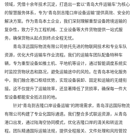
领域，凭借十余年技术沉淀，打造出一套以“
青岛大件运输车
”为核心
的智慧服务体系，专为“
青岛到吉隆口岸设备运输
”提供高效、安全的
解决方案。作为青岛本土企业，我们深刻理解重型设备跨境运输的
复杂性，致力于为工程机械、工业设备等大件货物提供一站式服
务，确保货物从起点到终点全程无忧。
青岛淳远国际物流有限公司依托先进的物联网技术和专业车队
资源，优化大件运输车作业流程。我们的运输车团队配备特种车
辆，专为重型设备如推土机、平地机等设计，通过智能调度系统实
时监控货物状态和路况，避免运输途中的风险。在青岛本地化服务
中，我们融合港口枢纽优势，实现设备装卸、固定和运输的无缝衔
接。这不仅提升了运输效率，还显著降低了货损率，确保每一件大
型设备都能安全抵达目的地。
针对“青岛到吉隆口岸设备运输”的跨境需求，青岛淳远国际物流
有限公司构建了专业化国际通道。我们整合多式联运资源，从青岛
港口出发，通过陆海空协同模式，优化吉隆口岸的清关和转运流
程。团队精通国际运输法规，提供全程报关、文件处理和风险管控