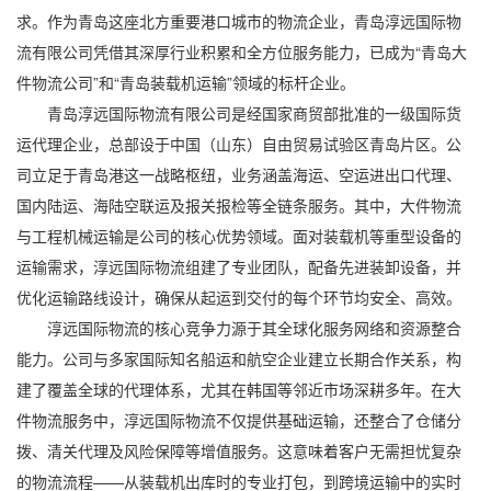
求。作为青岛这座北方重要港口城市的物流企业，青岛淳远国际物
流有限公司凭借其深厚行业积累和全方位服务能力，已成为“青岛大
件物流公司”和“青岛装载机运输”领域的标杆企业。
青岛淳远国际物流有限公司是经国家商贸部批准的一级国际货
运代理企业，总部设于中国（山东）自由贸易试验区青岛片区。公
司立足于青岛港这一战略枢纽，业务涵盖海运、空运进出口代理、
国内陆运、海陆空联运及报关报检等全链条服务。其中，大件物流
与工程机械运输是公司的核心优势领域。面对装载机等重型设备的
运输需求，淳远国际物流组建了专业团队，配备先进装卸设备，并
优化运输路线设计，确保从起运到交付的每个环节均安全、高效。
淳远国际物流的核心竞争力源于其全球化服务网络和资源整合
能力。公司与多家国际知名船运和航空企业建立长期合作关系，构
建了覆盖全球的代理体系，尤其在韩国等邻近市场深耕多年。在大
件物流服务中，淳远国际物流不仅提供基础运输，还整合了仓储分
拨、清关代理及风险保障等增值服务。这意味着客户无需担忧复杂
的物流流程——从装载机出库时的专业打包，到跨境运输中的实时