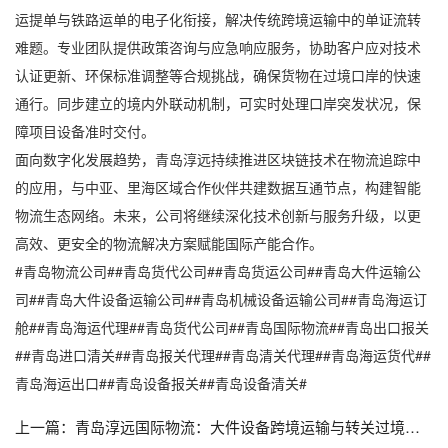
运提单与铁路运单的电子化衔接，解决传统跨境运输中的单证流转
难题。专业团队提供政策咨询与应急响应服务，协助客户应对技术
认证更新、环保标准调整等合规挑战，确保货物在过境口岸的快速
通行。同步建立的境内外联动机制，可实时处理口岸突发状况，保
障项目设备准时交付。
面向数字化发展趋势，青岛淳远持续推进区块链技术在物流追踪中
的应用，与中亚、里海区域合作伙伴共建数据互通节点，构建智能
物流生态网络。未来，公司将继续深化技术创新与服务升级，以更
高效、更安全的物流解决方案赋能国际产能合作。
#青岛物流公司##青岛货代公司##青岛货运公司##青岛大件运输公
司##青岛大件设备运输公司##青岛机械设备运输公司##青岛海运订
舱##青岛海运代理##青岛货代公司##青岛国际物流##青岛出口报关
##青岛进口清关##青岛报关代理##青岛清关代理##青岛海运货代##
青岛海运出口##青岛设备报关##青岛设备清关#
上一篇：
青岛淳远国际物流：大件设备跨境运输与转关过境业务专业解决方案