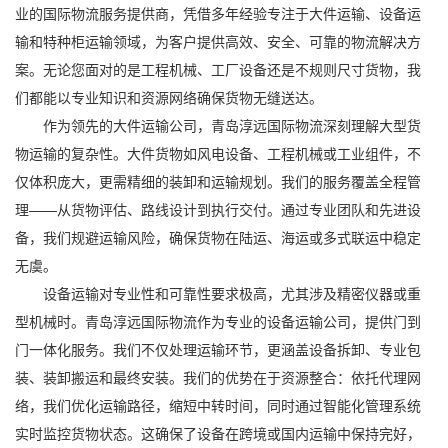
业的国际物流服务提供商，凭借多年经验专注于
大件运输
、
设备运
输
和特种柜运输领域，为客户提供高效、安全、可靠的物流解决方
案。无论您面对的是工程机械、工厂设备还是不规则尺寸货物，我
们都能以专业知识和资源网络确保货物无缝送达。
作为领先的大件运输公司，青岛淳远国际物流深刻理解大型货
物运输的复杂性。大件货物如风电设备、工程机械或工业组件，不
仅体积庞大，更需精细的装卸和运输规划。我们的服务覆盖全程管
理——从货物评估、路线设计到执行交付。通过专业团队和先进设
备，我们规避运输风险，确保货物在陆运、海运或多式联运中稳定
无虞。
设备运输对专业性和可靠性要求极高，尤其涉及精密仪器或重
型机械时。青岛淳远国际物流作为专业的设备运输公司，提供门到
门一体化服务。我们不仅处理运输环节，更涵盖设备拆卸、专业包
装、装卸搬运和最终安装。我们的优势在于资源整合：依托代理网
络，我们优化运输路径，缩短中转时间，同时通过智能化管理系统
实时监控货物状态。这确保了设备在跨境或国内运输中保持完好，