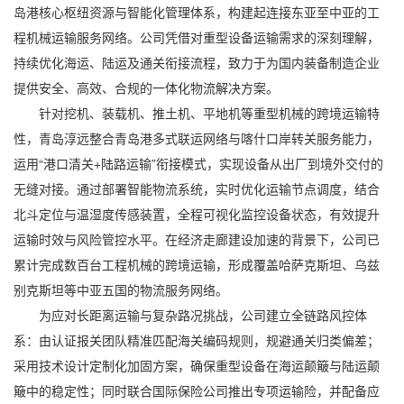
岛港核心枢纽资源与智能化管理体系，构建起连接东亚至中亚的工
程机械运输服务网络。公司凭借对重型设备运输需求的深刻理解，
持续优化海运、陆运及通关衔接流程，致力于为国内装备制造企业
提供安全、高效、合规的一体化物流解决方案。
针对挖机、装载机、推土机、平地机等重型机械的跨境运输特
性，青岛淳远整合青岛港多式联运网络与喀什口岸转关服务能力，
运用“港口清关+陆路运输”衔接模式，实现设备从出厂到境外交付的
无缝对接。通过部署智能物流系统，实时优化运输节点调度，结合
北斗定位与温湿度传感装置，全程可视化监控设备状态，有效提升
运输时效与风险管控水平。在经济走廊建设加速的背景下，公司已
累计完成数百台工程机械的跨境运输，形成覆盖哈萨克斯坦、乌兹
别克斯坦等中亚五国的物流服务网络。
为应对长距离运输与复杂路况挑战，公司建立全链路风控体
系：由认证报关团队精准匹配海关编码规则，规避通关归类偏差；
采用技术设计定制化加固方案，确保重型设备在海运颠簸与陆运颠
簸中的稳定性；同时联合国际保险公司推出专项运输险，并配备应