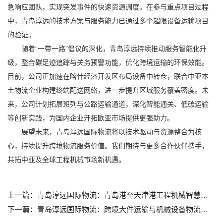
急响应团队，实现突发事件的快速资源调度。在参与重点项目过程
中，青岛淳远的技术方案与服务能力已通过多个超限设备运输项目
的验证。
随着“一带一路”倡议的深化，青岛淳远持续推动服务智能化升
级，整合碳足迹追踪与关务预警功能，优化跨境运输的环保效能。
目前，公司正加速在喀什经济开发区布局设备中转仓，联合中亚本
土物流企业构建终端配送网络，进一步提升区域服务覆盖密度。未
来，公司计划拓展班列与公路运输通道，深化智能通关、低碳运输
等创新实践，为国内企业开拓欧亚市场提供更强助力。
展望未来，青岛淳远国际物流将以技术驱动与资源整合为核
心，持续提升跨境物流服务价值。我们期待与更多合作伙伴携手，
共拓中亚及全球工程机械市场新机遇。
上一篇：
青岛淳远国际物流：青岛港至天津港工程机械智慧物流解决方案｜大件运输专家服务
下一篇：
青岛淳远国际物流：跨境大件运输与机械设备物流解决方案领航者_青岛货代公司_青岛国际物流_青岛出口报关_青岛进口清关