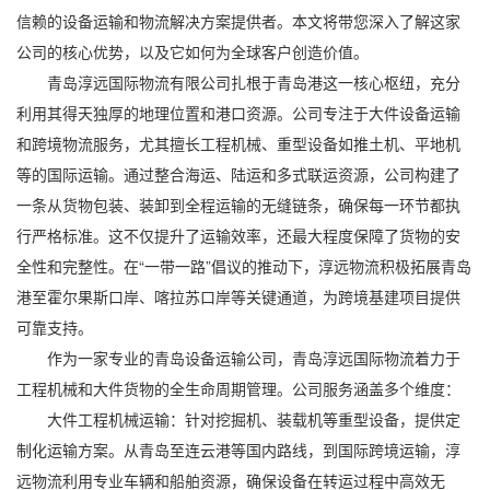
信赖的
设备运输
和物流解决方案提供者。本文将带您深入了解这家
公司的核心优势，以及它如何为全球客户创造价值。
青岛淳远国际物流有限公司扎根于青岛港这一核心枢纽，充分
利用其得天独厚的地理位置和港口资源。公司专注于大件设备运输
和跨境物流服务，尤其擅长工程机械、重型设备如推土机、平地机
等的国际运输。通过整合海运、陆运和多式联运资源，公司构建了
一条从货物包装、装卸到全程运输的无缝链条，确保每一环节都执
行严格标准。这不仅提升了运输效率，还最大程度保障了货物的安
全性和完整性。在“一带一路”倡议的推动下，淳远物流积极拓展青岛
港至霍尔果斯口岸、喀拉苏口岸等关键通道，为跨境基建项目提供
可靠支持。
作为一家专业的青岛设备运输公司，青岛淳远国际物流着力于
工程机械和大件货物的全生命周期管理。公司服务涵盖多个维度：
大件工程机械运输：针对挖掘机、装载机等重型设备，提供定
制化运输方案。从青岛至连云港等国内路线，到国际跨境运输，淳
远物流利用专业车辆和船舶资源，确保设备在转运过程中高效无