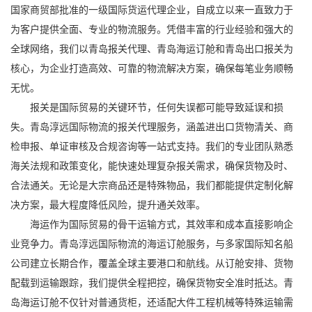
国家商贸部批准的一级国际货运代理企业，自成立以来一直致力于
为客户提供全面、专业的物流服务。凭借丰富的行业经验和强大的
全球网络，我们以
青岛报关代理
、
青岛海运订舱
和青岛出口报关为
核心，为企业打造高效、可靠的物流解决方案，确保每笔业务顺畅
无忧。
报关是国际贸易的关键环节，任何失误都可能导致延误和损
失。青岛淳远国际物流的报关代理服务，涵盖进出口货物清关、商
检申报、单证审核及合规咨询等一站式支持。我们的专业团队熟悉
海关法规和政策变化，能快速处理复杂报关需求，确保货物及时、
合法通关。无论是大宗商品还是特殊物品，我们都能提供定制化解
决方案，最大程度降低风险，提升通关效率。
海运作为国际贸易的骨干运输方式，其效率和成本直接影响企
业竞争力。青岛淳远国际物流的海运订舱服务，与多家国际知名船
公司建立长期合作，覆盖全球主要港口和航线。从订舱安排、货物
配载到运输跟踪，我们提供全程把控，确保货物安全准时抵达。青
岛海运订舱不仅针对普通货柜，还适配大件工程机械等特殊运输需