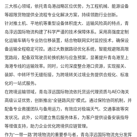
三大核心领域，依托青岛港战略区位优势，为工程机械、能源设备
等超限货物提供全流程专业化解决方案，持续领跑行业创新。
针对推土机、平地机等重型设备体积庞大、运输风险高的特点，青
岛淳远国际物流构建了科学严谨的技术保障体系。采用高强度定制
化运输车辆与专业防位移装置，结合物联网实时监控技术，确保设
备运输全程稳定可控。通过大数据路径优化系统，智能规避限高限
宽路段，配备双驾驶员轮换机制与应急预案，显著提升青岛港至上
海港专线的运输效率。同时，公司深度整合港口资源，实现报关、
装卸、中转环节无缝衔接，为跨境转关过境业务提供合规化、标准
化的一站式服务。
在跨境运输领域，青岛淳远国际物流依托货运代理资质与AEO海关
高级认证优势，创新推出“全链路风控”模式。通过保险协同机制，并
配备专业救援团队与备用运力，有效应对极端天气、交通事故等突
发状况。此外，公司建立售后服务体系，为客户提供设备安装指导
等增值支持，助力企业优化跨境供应链管理。
作为“一带一路”跨境物流的重要参与者，青岛淳远国际物流充分发挥