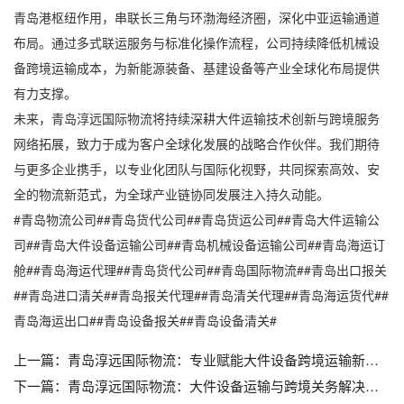
青岛港枢纽作用，串联长三角与环渤海经济圈，深化中亚运输通道
布局。通过多式联运服务与标准化操作流程，公司持续降低机械设
备跨境运输成本，为新能源装备、基建设备等产业全球化布局提供
有力支撑。
未来，青岛淳远国际物流将持续深耕大件运输技术创新与跨境服务
网络拓展，致力于成为客户全球化发展的战略合作伙伴。我们期待
与更多企业携手，以专业化团队与国际化视野，共同探索高效、安
全的物流新范式，为全球产业链协同发展注入持久动能。
#青岛物流公司##青岛货代公司##青岛货运公司##青岛大件运输公
司##青岛大件设备运输公司##青岛机械设备运输公司##青岛海运订
舱##青岛海运代理##青岛货代公司##青岛国际物流##青岛出口报关
##青岛进口清关##青岛报关代理##青岛清关代理##青岛海运货代##
青岛海运出口##青岛设备报关##青岛设备清关#
上一篇：
青岛淳远国际物流：专业赋能大件设备跨境运输新格局
下一篇：
青岛淳远国际物流：大件设备运输与跨境关务解决方案的行业领航者