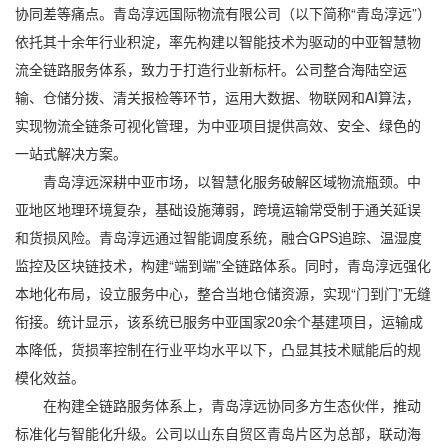
协同差等痛点。
青岛淳远国际物流有限公司
（以下简称“青岛淳远”）
依托其十余年行业积淀，率先构建以智能技术为驱动的
中亚智慧物
流全链路服务
体系，致力于打造行业新标杆。公司整合海陆空运
输、仓储分拨、清关报检等环节，运用大数据、物联网和AI算法，
实现物流全链条可视化管理，为中亚项目提供高效、安全、绿色的
一站式解决方案。
青岛淳远深耕中亚市场，以智慧化服务破解区域物流瓶颈。中
亚地区地理环境复杂，基础设施薄弱，跨境运输常受制于通关延误
和货损风险。青岛淳远通过智能调度系统，融合GPS追踪、温湿度
监控及区块链技术，构建“端到端”全链路体系。同时，青岛淳远强化
本地化布局，设立服务中心，整合当地仓储资源，实现“门到门”无缝
衔接。统计显示，该系统已服务中亚国家20余个基建项目，运输成
本降低，货损率控制在行业平均水平以下，凸显其技术赋能后的规
模化效益。
在构建全链路服务体系上，青岛淳远协同多方生态伙伴，推动
标准化与智能化升级。公司以山东自贸区青岛片区为总部，联动海