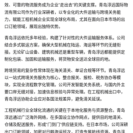
效、可靠的物流服务成为企业
走出去
的关键支撑。
青岛淳远国际物
“
”
流有限公司
作为行业深耕者，以专业化的
大件运输与跨境
关务能
力，赋能工程机械企业实现全球化布局，尤其在面向日本市场的出
口订舱领域，展现出独特优势。
青岛淳远依托多年经验，构建了针对性的大件运输服务体系。公司
结合多式联运方案，确保大型机械在陆运、海运等环节的无缝衔
接。无论矿山设备、建筑机械还是重型车辆，青岛淳远都能提供定
制化包装、加固和运输服务，将货物安全送达全球目的地。
跨境贸易的复杂性常体现在海关清关、单证合规等环节。青岛淳远
以一站式跨境关务服务为核心，整合报关、报检、税务协办等模
块，实现全流程数字化管理。公司开发智能关务系统，与国内外主
要口岸无缝对接，加速信息核验与异常处理。在工程机械出口中，
青岛淳远协助企业应对各国法规差异，避免清关延误。
工程机械行业全球化流通的关键在于本地化服务与资源整合。青岛
淳远通过广泛海外网络，在多国设立协作网点，提供目的地清关、
仓储及配送服务，形成
门到门
供应链支持。在日本市场，公司深耕
“
”
出口订舱领域，加密对日韩海运班次，打造专属航线资源。青岛淳