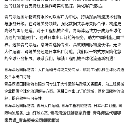
远的订舱平台支持线上操作与实时追踪，简化客户流程。
青岛淳远国际物流有限公司以客户为中心，持续探索物流技术创新
与服务升级。在跨境关务领域，强化数据共享与关际合作，构建更
高效的国际通道。对于工程机械企业，青岛淳远致力于成为全球化
流通的
赋能伙伴
，通过日本出口订舱等服务，助力中国制造走向世
“
”
界。选择青岛淳远，意味着选择专业、高效的国际物流伙伴。无论
大件运输、跨境关务还是日本出口订舱，我们以一站式方案简化您
的全球业务拓展。联系我们，解锁工程机械全球化流通新机遇！
青岛淳远国际物流：大件运输与跨境关务专家，赋能工程机械全球化流通
及日本出口订舱
青岛淳远国际物流有限公司专注于大件运输与跨境关务服务，为工程机械
企业提供全球化流通解决方案。深耕日本出口订舱领域，简化国际物流流
程，提升效率与可靠性。
青岛淳远国际物流
青岛大件运输
青岛工程机械物流
日本出口订舱
国
,
,
,
,
青岛海运订舱哪家靠谱_青岛海运代理哪
际物流服务
出口订舱方案
,
,
家靠谱_青岛报关公司哪家靠谱