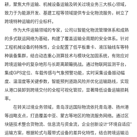
耕，聚焦
大件运输
、
机械设备运输
及转关过境业务三大核心领域，
致力于为能源开发、基建工程等领域提供专业化物流服务，树立了
跨境特种运输的行业标杆。
作为大件运输领域的专家，公司以智能化物流管理体系和成熟
的多式联运网络为基础，构建了覆盖运输全周期的安全体系。针对
工程机械设备的特殊性，企业配置了低平板重卡、液压轴线车等特
种装备集群，结合动态重心测算技术与模块化加固系统，有效应对
跨境运输中的复杂地形与长距离颠簸挑战。通过物联网监测平台，
集成GPS定位、车载传感与气象预警功能，实时采集设备振动幅
度、温湿度等关键参数，智能预判道路风险并优化运输路线，实现
从港口装卸到跨境交付的全程可视化管控，显著降低设备运输损耗
率。
在转关过境业务领域，青岛淳远国际物流依托青岛港、扬州港
等战略支点，打造覆盖中亚、蒙古等地区的物流服务网络。通过区
块链技术整合货物流、信息流与资金流，企业创新设计“环境自适应”
运输方案，根据轮式与履带式设备的差异化特性，结合跨境运输沿