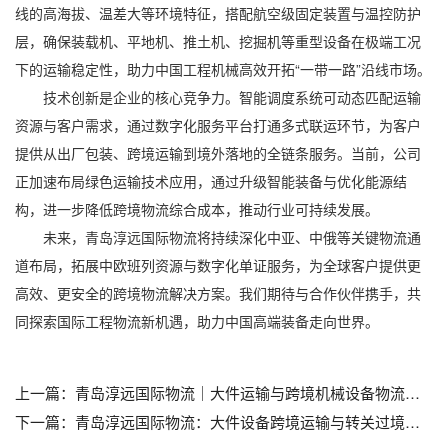
线的高海拔、温差大等环境特征，搭配航空级固定装置与温控防护
层，确保装载机、平地机、推土机、挖掘机等重型设备在极端工况
下的运输稳定性，助力中国工程机械高效开拓“一带一路”沿线市场。
技术创新是企业的核心竞争力。智能调度系统可动态匹配运输
资源与客户需求，通过数字化服务平台打通多式联运环节，为客户
提供从出厂包装、跨境运输到境外落地的全链条服务。当前，公司
正加速布局绿色运输技术应用，通过升级智能装备与优化能源结
构，进一步降低跨境物流综合成本，推动行业可持续发展。
未来，青岛淳远国际物流将持续深化中亚、中俄等关键物流通
道布局，拓展中欧班列资源与数字化单证服务，为全球客户提供更
高效、更安全的跨境物流解决方案。我们期待与合作伙伴携手，共
同探索国际工程物流新机遇，助力中国高端装备走向世界。
上一篇：
青岛淳远国际物流｜大件运输与跨境机械设备物流解决方案领导者_青岛大件设备运输公司_青岛机械设备运输公司_青岛海运订舱_青岛海运代理
下一篇：
青岛淳远国际物流：大件设备跨境运输与转关过境全链服务领航者_青岛大件设备运输公司_青岛机械设备运输公司_青岛海运订舱_青岛海运代理