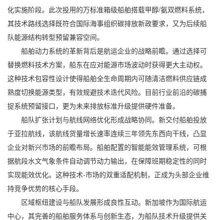
化实施阶段。此次投用的万标准箱级船舶搭载甲醇/氨双燃料系统，
其技术路线选择既符合国际海事组织碳排放新政要求，又为后续船
队能源结构转型预留兼容空间。
船舶动力系统的革新背后是航运企业的战略前瞻。通过选择可
替换燃料技术方案，船东在应对能源市场波动时获得更大主动权。
这种技术包容性设计使得船舶全生命周期内可随清洁燃料供应链成
熟度切换能源类型，有效规避技术迭代风险。目前行业前沿的碳捕
捉系统预留接口，更为未来排放标准升级提供硬件准备。
船队扩张计划与航线网络优化形成战略协同。新交付船舶投放
于亚拉航线，该航线货量增长速率连续三年领先东西向干线，凸显
企业对新兴市场的前瞻布局。船舶配置的智能能效管理系统，可根
据航段水文气象条件自动调节动力输出，在保障班期稳定性的同时
实现能效优化。这种技术-市场的双重适配机制，正成为头部企业维
持竞争优势的核心手段。
区域枢纽建设与船队发展形成良性互动。新加坡作为国际航运
中心，其完善的船舶服务体系与创新生态，为船队技术升级提供关