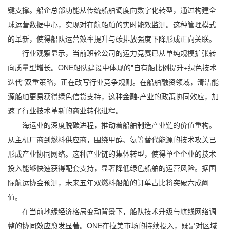
键支撑。船企总部功能从传统船舶调度向数字化转型，通过构建全
球运营数据中心，实现对在航船舶的实时能效监测。这种管理模式
的革新，使得船队运营效率提升与碳排放强度下降形成正向关联。
行业观察显示，当前班轮公司的运力竞赛已从单纯规模扩张转
向质量型增长。ONE船队建设中体现的"自有船比例提升+绿色技术
迭代"双重策略，正在改写行业竞争规则。在船舶融资领域，清洁能
源船舶更易获得绿色信贷支持，这种金融-产业的政策协同效应，加
速了行业技术革新的商业转化进程。
海运业的深度脱碳进程，推动着船舶制造产业链的价值重构。
从主机厂商到燃料供应商，围绕甲醇、氨等替代能源的技术攻关已
形成产业协同网络。这种产业链的集体转型，使得单个企业的技术
投入能够快速获得配套支持，显著降低绿色船舶的运营风险。据国
际航运协会预测，未来五年双燃料船舶的订单占比将突破六成阈
值。
在当前地缘经济格局变动背景下，船队技术升级与航线网络调
整的协同效应愈发显著。ONE在拉美市场的持续投入，既是对区域