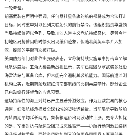
一轮考验。
胡塞武装在声明中强调，任何悬挂星条旗的船舶都将成为合法打击
目标，同时重申对以色列关联船只的航行禁令。该组织指责华盛顿
当局持续偏袒以色列，导致加沙人道主义危机持续恶化。尽管今年
初地区局势曾因临时停火出现缓和迹象，但随着美英军事介入加
深，脆弱的平衡再次被打破。
美国防务部门对此作出强硬表态，宣称将持续实施军事打击直至解
除航运威胁。五角大楼最新战报显示，美军已摧毁胡塞武装多处沿
海雷达站与军备仓库，但未能完全遏制其袭船能力。国际航运监测
机构证实，近期商船规避红海南部航线的比例再度攀升，部分企业
已启动绕行好望角的应急预案。
这场持续性的海上对峙已产生显著外溢效应。作为亚欧贸易的核心
通道，红海航线承担着全球12%的货物运输量。当前局势导致船舶
周转周期平均延长两周，集装箱运价出现波动性上涨。更令人担忧
的是，军事对抗与航运受阻形成恶性循环——护航行动刺激武装组
织升级对抗手段，而航道风险加剧又迫使更多国家卷入军事部署。