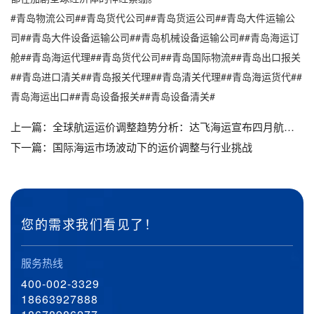
#青岛物流公司##青岛货代公司##青岛货运公司##青岛大件运输公
司##青岛大件设备运输公司##青岛机械设备运输公司##青岛海运订
舱##青岛海运代理##青岛货代公司##青岛国际物流##青岛出口报关
##青岛进口清关##青岛报关代理##青岛清关代理##青岛海运货代##
青岛海运出口##青岛设备报关##青岛设备清关#
上一篇：
全球航运运价调整趋势分析：达飞海运宣布四月航线费率更新
下一篇：
国际海运市场波动下的运价调整与行业挑战
您的需求我们看见了！
服务热线
400-002-3329
18663927888