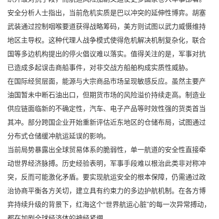
安全分析人士指出，当前危机实质是巴以冲突的延伸性博弈。胡塞
武装通过控制咽喉要道获得战略筹码，美方则试图以武力威慑维持
地区主导权。这种代理人战争模式使得危机解决机制复杂化，联合
国等多边机构提出的停火倡议难以落实。值得关注的是，军事对抗
已造成多起误击商船事件，对非交战方船舶构成实质性威胁。
在国际经贸层面，能源与大宗商品市场呈现敏感反应。虽然主要产
油国暂未中断石油出口，但期货市场的风险溢价持续走高。制造业
供应链面临新的不确定性，汽车、电子产品等时效性强的货类首当
其冲。部分跨国企业开始重新评估近东地区的仓储布局，试图通过
分布式仓储缓冲航运延误的影响。
当前局势暴露出全球贸易体系的脆弱性，单一航道的安全性直接牵
动世界经济脉搏。历史经验表明，军事手段难以根治此类非对称冲
突，反而可能激化矛盾。要实现航运安全的根本保障，仍需通过政
治协商平衡各方关切，建立具有约束力的多边护航机制。在各方博
弈持续升级的背景下，红海这个“世界航运心脏”的每一次异常搏动，
都在加剧全球经济体的神经紧绷。