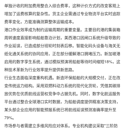
单独计收的附加费用整合入综合费率，这种计价方式的改变客观上
增加了运费核算的复杂性。货主企业需通过专业物流平台实时追踪
费率变化，方能准确测算整体运输成本。
港口作业效率成为制约运输周期的重要变量。主要目的港的集装箱
周转速度直接影响船舶靠泊计划，美西港口因闸口系统升级导致的
作业延误，已造成部分班轮时刻表后移。智能化码头设备与海关无
纸化通关系统的协同应用，正在部分缓解港口拥堵压力。新加坡港
启用的数字孪生系统，通过模拟预演将船舶等待时间缩短18%，这
种技术革新为行业效率提升提供新思路。
行业生态面临深度重构机遇。新造环保船舶的大规模交付，正在改
变传统运力结构。采用双燃料动力系统的现代化货轮，凭借其碳排
放优势在优质航线运营权竞争中占据先机。同时，数字化航运服务
平台通过整合全球港口实时数据，为船舶调度提供精准决策支持，
某头部企业应用的智能预报系统已将航线延误预测准确率提升至
79%。
市场参与者需建立多维风险应对体系。专业机构建议采取"三阶防