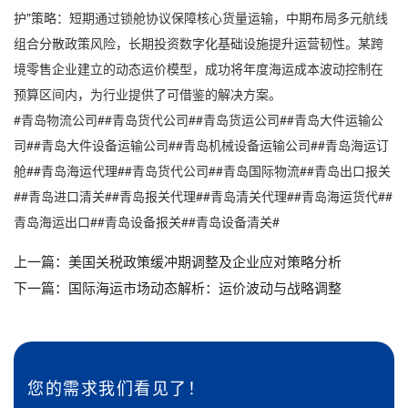
护"策略：短期通过锁舱协议保障核心货量运输，中期布局多元航线
组合分散政策风险，长期投资数字化基础设施提升运营韧性。某跨
境零售企业建立的动态运价模型，成功将年度海运成本波动控制在
预算区间内，为行业提供了可借鉴的解决方案。
#青岛物流公司##青岛货代公司##青岛货运公司##青岛大件运输公
司##青岛大件设备运输公司##青岛机械设备运输公司##青岛海运订
舱##青岛海运代理##青岛货代公司##青岛国际物流##青岛出口报关
##青岛进口清关##青岛报关代理##青岛清关代理##青岛海运货代##
青岛海运出口##青岛设备报关##青岛设备清关#
上一篇：
美国关税政策缓冲期调整及企业应对策略分析
下一篇：
国际海运市场动态解析：运价波动与战略调整
您的需求我们看见了！