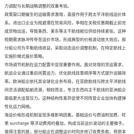
力调配与长期战略调整的双重考验。
政策窗口期催生的运输需求激增，直接作用于跨太平洋航线运价体
系。进出口企业为规避潜在贸易风险，争相在关税优惠期截止前完
成货物出运，导致美西、美东等主干航线舱位供给持续紧张。这种
短期需求脉冲传导至运价市场，形成典型的价格波动放大效应。部
分船公司为平衡航线收益，采取动态运价调整机制，在特定航线上
实施阶梯式报价策略。
市场调节机制在运力配置中显现重要作用。面对突增的货运需求，
航运企业通过重启闲置运力、优化航线挂靠顺序等方式提升运输效
率。欧洲船企依托其全球化业务布局，在亚欧航线与跨太平洋航线
间灵活调配船舶资源，相较而言，专注东西向主干航线的亚洲船企
面临更大运营压力。这种结构性差异促使不同阵营企业加快构建弹
性化运力网络。
海运价格形成机制呈现多维影响因素。基础运价与燃油附加费、旺
季 surcharge 等浮动费用的叠加，构成当前运价波动的主要推手。
值得注意的是，部分船企在调整运价时同步修订收费条款，将原本