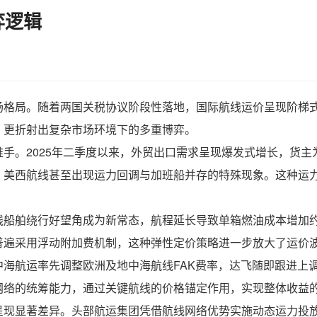
弈逻辑
场格局。随着两国关税协议阶段性落地，国际航线运价呈现阶梯
，更折射出复杂市场环境下的多重博弈。
手。2025年二季度以来，外贸出口需求呈现爆发式增长，货
，美西航线甚至出现运力回调与加班船并存的特殊现象。这种运
线船舶绕行好望角成为新常态，航程延长导致单箱燃油成本增加
普遍采用浮动附加费机制，这种弹性定价策略进一步放大了运价
海航运率先调整欧洲及地中海航线FAK费率，达飞随即跟进上
网络的统筹能力，通过关键航线的价格锚定作用，实现整体收益
呈现显著差异。头部航运集团凭借航线网络优势实施动态运力投