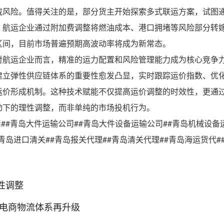
载风险。值得关注的是，部分货主开始探索多式联运方案，试图
。航运企业通过附加费调整将燃油成本、港口拥堵等风险部分转
区间，目前市场普遍预期高波动率将成为新常态。
对航运企业而言，精准的运力配置和风险管理能力成为核心竞争
建立弹性供应链体系的重要性愈发凸显，实时跟踪运价指数、优
运价形成机制。这种技术赋能不仅提高运价调整的时效性，更通
动下的理性调整，而非单纯的市场投机行为。
司##青岛大件运输公司##青岛大件设备运输公司##青岛机械设备
青岛进口清关##青岛报关代理##青岛清关代理##青岛海运货代#
性调整
境电商物流体系再升级