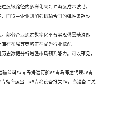
通过运输路径的多样化来对冲海运成本波动。
嫁，而货主企业则加强运输合同的弹性条款设
力。部分企业通过数字化平台实现供需精准匹
化库存布局等策略正在成为行业标配。
过历史数据分析增强市场预判能力。可以预见，
运输公司##青岛海运订舱##青岛海运代理##青
#青岛海运出口##青岛设备报关##青岛设备清关