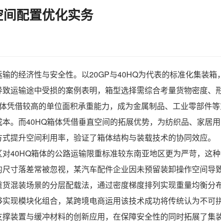
空间配置优化实务
输的经济性与安全性。以20GP与40HQ为代表的标准化集装
导致运输途中受损的案例表明，箱型选择需综合考量货物密度、
箱体凭借较高的单位面积承重能力，成为金属制品、工业零部件
本。而40HQ箱体凭借垂直空间的拓展优势，为纺织品、家居
方式提升空间利用率，验证了箱体结构与装载技术的协同效应。
对40HQ箱体的公路运输限重标准较东南亚地区更为严苛，这
的尺寸落差常被忽视，某汽车配件企业因未预留装卸操作空间导
重货混装场景的分层配载法，通过密度梯度排列实现重量均衡分
够实现模块化组合，某跨境电商运用该技术成功将传统认为不可
支撑装置与缓冲材料的创新应用，在保障安全性的同时拓展了集