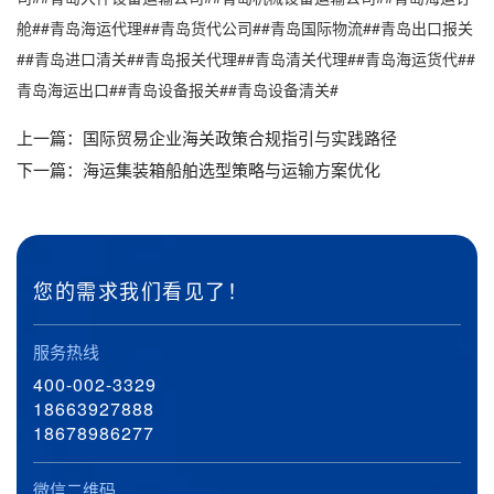
舱##青岛海运代理##青岛货代公司##青岛国际物流##青岛出口报关
##青岛进口清关##青岛报关代理##青岛清关代理##青岛海运货代##
青岛海运出口##青岛设备报关##青岛设备清关#
上一篇：
国际贸易企业海关政策合规指引与实践路径
下一篇：
海运集装箱船舶选型策略与运输方案优化
您的需求我们看见了！
服务热线
400-002-3329
18663927888
18678986277
微信二维码