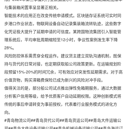
与集装箱闲置率呈显著正相关。
智能技术的应用正在改变传统申请模式。区块链存证系统可实时同
步港口作业状态，物联网设备自动记录集装箱流转轨迹，这些数字
化凭证极大提升了延期申请的可信度。某跨国物流集团引入智能管
理系统后，平均审批周期缩短至12小时，争议性案例发生率下降
28%。
风险防控体系需贯穿全程运作。建议货主建立双轨沟通机制，既保
持与货代的日常对接，也定期获取船公司政策更新。在运输规划阶
段预留15%-20%的时间冗余，可有效应对突发性延期需求。对于高
价值货物，购买滞箱费保险已成为新兴的风险对冲手段。
值得关注的是，部分船公司试点推出弹性免箱期服务，通过大数据
分析客户信用等级，给予优质客户自动延期权限。这种创新模式将
传统的事后申请转变为事前授权，代表着行业服务模式的进化方
向。
#青岛物流公司##青岛货代公司##青岛货运公司##青岛大件运输公
司##青岛大件设备运输公司##青岛机械设备运输公司##青岛海运订