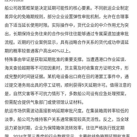
船公司政策框架是决定延期可能性的核心要素。不同航运企业制定
差异化的免箱期规则，部分企业设置弹性审批机制，允许在合理事
由下适当延长使用时限。实际操作中，货代企业的中介作用尤为突
出，长期保持业务往来的合作伙伴往往能够通过专属渠道加速审批
流程。近期的行业案例显示，具有战略合作关系的货代成功申请延
期的概率较普通客户高出40%以上。
特殊事由举证是获取延期批准的重要支撑。当遭遇港口作业延误、
海关查验超期等不可控因素时，货主需及时收集官方证明文件，形
成完整的时间链证据。某机电设备出口商在目的港罢工事件中，通
过提交港务局出具的停工证明，顺利获得5天延期许可。值得注意的
是，自然灾害等不可抗力情形下，多数船公司设有应急处理预案，
但需配合提供气象部门或使领馆认证材料。
航运市场供需波动直接影响延期审批尺度。在集装箱周转率较低的
淡季，船公司为维持客户关系通常展现较高灵活性。反之，当全球
运力紧张时期，企业为保障箱体流转效率，往往严格执行既定期
限。2024年第三季度的行业数据显示，主要航线免箱期延期批准率