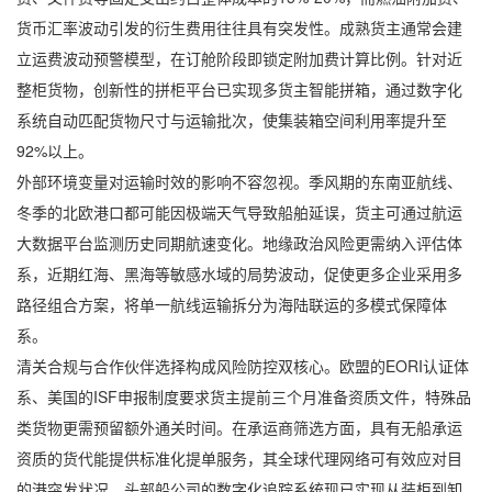
货币汇率波动引发的衍生费用往往具有突发性。成熟货主通常会建
立运费波动预警模型，在订舱阶段即锁定附加费计算比例。针对近
整柜货物，创新性的拼柜平台已实现多货主智能拼箱，通过数字化
系统自动匹配货物尺寸与运输批次，使集装箱空间利用率提升至
92%以上。
外部环境变量对运输时效的影响不容忽视。季风期的东南亚航线、
冬季的北欧港口都可能因极端天气导致船舶延误，货主可通过航运
大数据平台监测历史同期航速变化。地缘政治风险更需纳入评估体
系，近期红海、黑海等敏感水域的局势波动，促使更多企业采用多
路径组合方案，将单一航线运输拆分为海陆联运的多模式保障体
系。
清关合规与合作伙伴选择构成风险防控双核心。欧盟的EORI认证体
系、美国的ISF申报制度要求货主提前三个月准备资质文件，特殊品
类货物更需预留额外通关时间。在承运商筛选方面，具有无船承运
资质的货代能提供标准化提单服务，其全球代理网络可有效应对目
的港突发状况。头部船公司的数字化追踪系统现已实现从装柜到卸