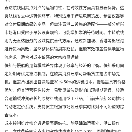
直达航线因其点对点的运输特性，在时效性方面具有显著优势。这
类航线省去中途转运环节，特别适用于跨境电商货品、精密仪器等
对交付周期敏感的商品。但需注意港口设施的适配性——部分新兴
市场港口受限于吊装设备规格，可能增加靠泊等待时间。中转航线
则为无直达服务的区域提供替代方案，通过新加坡、香港等枢纽港
进行货物集散，虽然整体运输周期延长，但能有效覆盖偏远地区物
流需求，适合对成本敏感的大宗散货运输。
快船与慢船的运营模式差异体现了效率与经济的平衡。快船采用固
定船期与优先靠泊机制，在欧美消费旺季可帮助货主抢占市场先
机，但需承担高出普通船型30%-50%的运费成本。慢船虽具有价格
优势，但其运营弹性较大，易受货量波动影响出现船期延误，较适
合运输缓冲期较长的原材料或通用型工业品。当前头部船公司推出
的动态定价系统，支持货主根据市场淡旺季实时比对不同船型的综
合成本。
成本控制维度需穿透运费表层结构。除基础海运费外，港口操作
费、文件费等固定支出约占整体成本的15%-20%，而燃油附加费、