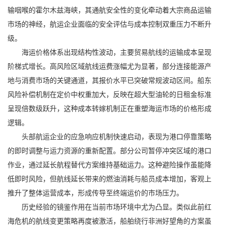
输咽喉的霍尔木兹海峡，其通航安全性的变化牵动着大宗商品运输
市场的神经，航运企业面临的安全评估与成本控制双重压力不断升
级。
海运价格体系出现结构性波动，主要贸易航线的运输成本呈现
阶梯式增长。高风险区域航线运费涨幅尤为显著，部分连接能源产
地与消费市场的关键通道，其报价水平已突破常规波动区间。船东
风险补偿机制在定价中权重加大，反映在超大型油轮的日租金标准
呈现倍数级跃升，这种成本转嫁机制正在重塑海运市场的价格形成
逻辑。
头部航运企业的应急响应机制快速启动，表现为港口停靠策略
的即时调整与运力资源的重新配置。部分公司暂停冲突区域的港口
作业，通过延长航程替代方案维持基础运力。这种避险操作虽能降
低即时风险，但航线延长带来的燃油消耗与船员成本增加，客观上
推升了整体运营成本，形成传导至终端运价的市场压力。
历史经验的镜鉴作用在当前市场环境中尤为凸显。类似此前红
海危机的航线变更策略再度被激活，船舶绕行非洲好望角的方案虽