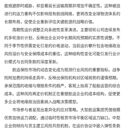
能规避即时威胁，却显著延长运输周期并增加不确定性。这种被迫
进行的运力重构不仅影响现有航线网络，更将改变全球物流体系的
长期布局，促使企业重新评估关键航道的战略价值。
周期性运价调整正向系统性变革演进。主要班轮公司连续发布
的多轮涨价计划，反映出企业对中长期风险预期的实质性调整。不
同于季节性供需变化引发的价格波动，当前运价攀升包含地缘政治
风险溢价与安全保障成本的重估，这种结构性变化可能引发行业计
价模式与合同条款的深度革新。
航运保险市场的动态变化成为观测行业风险的重要指标。战争
险附加费的持续走高中，反映出保险机构对区域局势的谨慎预期。
承保范围的收缩与理赔条件的趋严，客观上抬高了船舶运营的综合
成本。这种风险再定价机制正在重塑航运企业的成本结构，促使更
多企业将地缘政治因素纳入战略决策模型。
市场参与者呈现出差异化的应对策略。大型航运集团凭借规模
优势加快运力调配，通过临时性租赁市场平衡区域运力缺口。中型
企业则倾向与货主建立风险共担机制，在运价协议中嵌入弹性条款